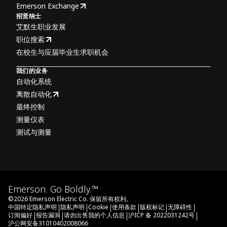
Emerson Exchange
招贤纳士
艾默生职业发展
职位搜索
在校生与应届毕业生求职机会
我们的业务
自动化系统
离散自动化
最终控制
测量仪表
测试与测量
Emerson. Go Boldly.™
©
2026
Emerson Electric Co. 保留所有权利。
|
|
|
|
|
|
中国特定隐私声明
隐私声明
Cookie
使用条款
版权标记
无障碍性
|
|
|
|
订阅偏好
报告漏洞
请勿出售我的个人信息
沪ICP 备 2022031242号
沪公网安备31010402008066