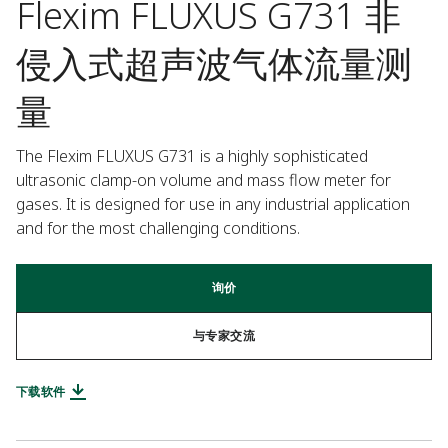
Flexim FLUXUS G731 非
侵入式超声波气体流量测
量
The Flexim FLUXUS G731 is a highly sophisticated 
ultrasonic clamp-on volume and mass flow meter for 
gases. It is designed for use in any industrial application 
and for the most challenging conditions.
询价
与专家交流
下载软件