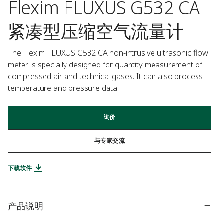
Flexim FLUXUS G532 CA
紧凑型压缩空气流量计
The Flexim FLUXUS G532 CA non-intrusive ultrasonic flow 
meter is specially designed for quantity measurement of 
compressed air and technical gases. It can also process 
temperature and pressure data.
询价
与专家交流
下载软件
产品说明