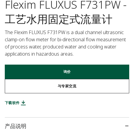
Flexim FLUXUS F731PW -
工艺水用固定式流量计
The Flexim FLUXUS F731PW is a dual channel ultrasonic 
clamp-on flow meter for bi-directional flow measurement 
of process water, produced water and cooling water 
applications in hazardous areas.
询价
与专家交流
下载软件
产品说明