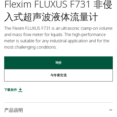
Flexim FLUXUS F731 非侵
入式超声波液体流量计
The Flexim FLUXUS F731 is an ultrasonic clamp-on volume 
and mass flow meter for liquids. The high-performance 
meter is suitable for any industrial application and for the 
most challenging conditions.
询价
与专家交流
下载软件
产品说明