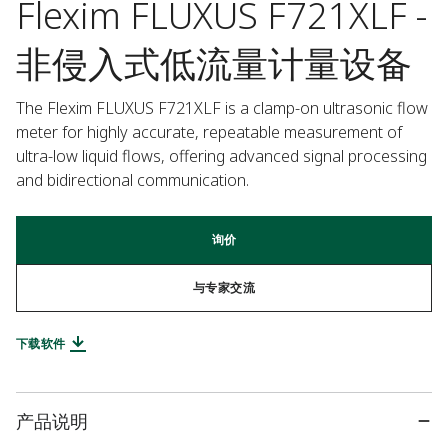
Flexim FLUXUS F721XLF -
非侵入式低流量计量设备
The Flexim FLUXUS F721XLF is a clamp-on ultrasonic flow 
meter for highly accurate, repeatable measurement of 
ultra-low liquid flows, offering advanced signal processing 
and bidirectional communication.
询价
与专家交流
下载软件
产品说明