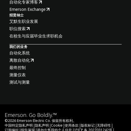
自动化专家博客
Emerson Exchange
招贤纳士
艾默生职业发展
职位搜索
在校生与应届毕业生求职机会
我们的业务
自动化系统
离散自动化
最终控制
测量仪表
测试与测量
Emerson. Go Boldly.™
©
2026
Emerson Electric Co. 保留所有权利。
|
|
|
|
|
|
中国特定隐私声明
隐私声明
Cookie
使用条款
版权标记
无障碍性
|
|
|
|
订阅偏好
报告漏洞
请勿出售我的个人信息
沪ICP 备 2022031242号