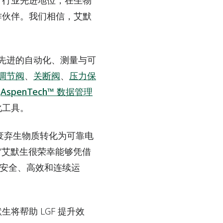
于行业先进地位，在生物
作伙伴。我们相信，艾默
先进的自动化、测量与可
调节阀
、
关断阀
、
压力保
及
AspenTech™ 数据管理
化工具。
 通过将废弃生物质转化为可靠电
“艾默生很荣幸能够凭借
安全、高效和连续运
将帮助 LGF 提升效