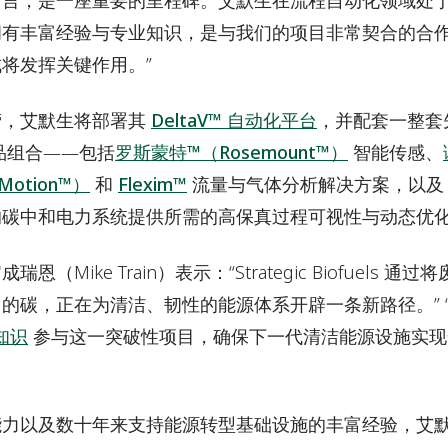
而言，是一座重要的里程碑。艾默生在流程自动化领域处
拥有丰富经验与专业知识，是与我们的项目非常契合的合
将发挥关键作用。”
营，艾默生将部署其
DeltaV™ 自动化平台
，并配套一整套
品组合——包括
罗斯蒙特™（Rosemount™）
智能传感、
Motion™）
和
Flexim™
流量与气体分析解决方案，以
的碳中和电力系统提供所需的高保真过程可视性与动态优
（Mike Train）表示：“Strategic Biofuels
的碳，正在为清洁、韧性的能源体系开辟一条新路径。” 
业知识
参与这一突破性项目，确保下一代清洁能源设施实现
力以及数十年来支持能源转型基础设施的丰富经验，艾默生