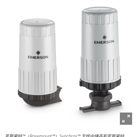
罗斯蒙特™（Rosemount™）Synchros™ 无线中继器和罗斯蒙特