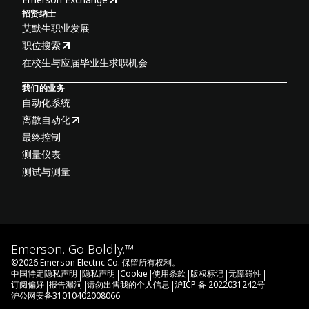
招贤纳士
艾默生职业发展
职位搜索
在校生与应届毕业生求职机会
我们的业务
自动化系统
离散自动化
最终控制
测量仪表
测试与测量
Emerson. Go Boldly.™
©
2026
Emerson Electric Co. 保留所有权利。
|
|
|
|
|
|
中国特定隐私声明
隐私声明
Cookie
使用条款
版权标记
无障碍性
|
|
|
|
订阅偏好
报告漏洞
请勿出售我的个人信息
沪ICP 备 2022031242号
沪公网安备31010402008066