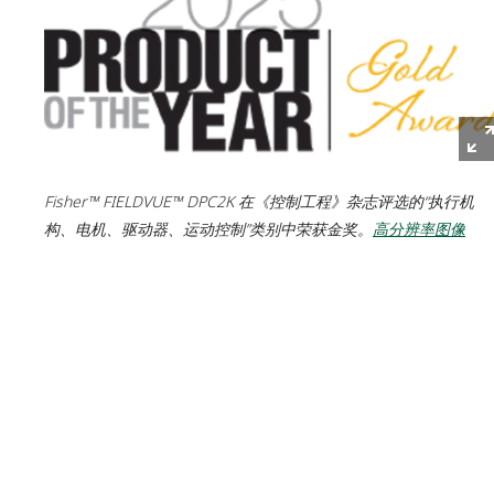
Fisher™ FIELDVUE™ DPC2K 在《控制工程》杂志评选的“执行机
构、电机、驱动器、运动控制”类别中荣获金奖。
高分辨率图像