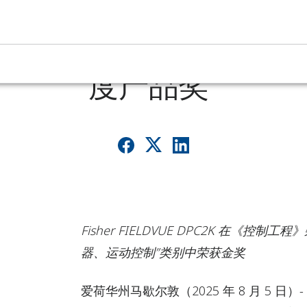
的数字过程控制器荣获“20
度产品奖”
Fisher FIELDVUE DPC2K 在《
器、运动控制”类别中荣获金奖
爱荷华州马歇尔敦
（2025 年 8 月 5