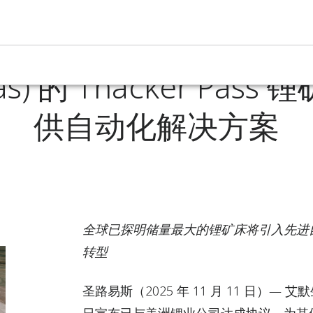
生为美洲锂业公司 (Lith
as) 的 Thacker Pas
供自动化解决方案
全球已探明储量最大的锂矿床将引入先进
转型
圣路易斯
（2025 年 11 月 11 日）