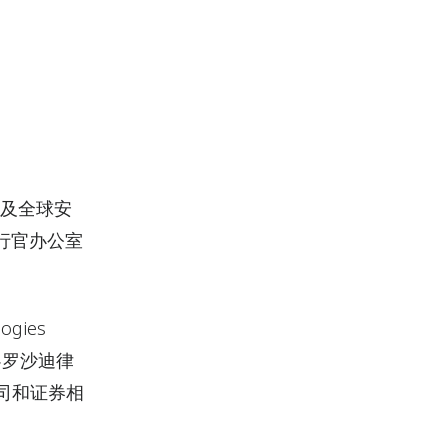
以及全球安
行官办公室
gies
‧罗沙迪律
是公司和证券相