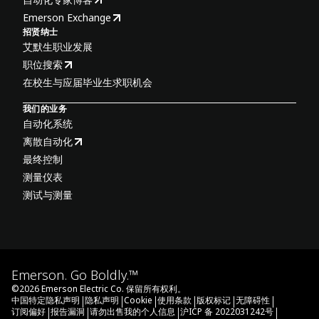
Emerson Exchange
招贤纳士
艾默生职业发展
职位搜索
在校生与应届毕业生求职机会
我们的业务
自动化系统
离散自动化
最终控制
测量仪表
测试与测量
Emerson. Go Boldly.™
©
2026
Emerson Electric Co. 保留所有权利。
|
|
|
|
|
|
中国特定隐私声明
隐私声明
Cookie
使用条款
版权标记
无障碍性
|
|
|
|
订阅偏好
报告漏洞
请勿出售我的个人信息
沪ICP 备 2022031242号