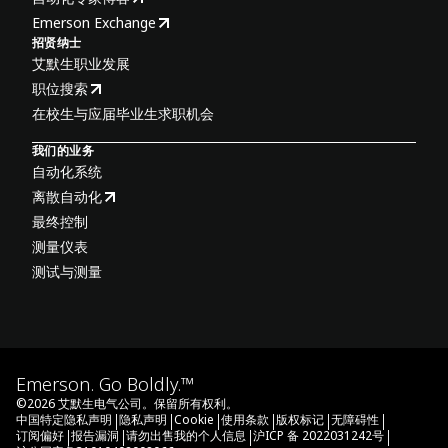
Emerson Exchange
招贤纳士
艾默生职业发展
职位搜索
在校生与应届毕业生求职机会
我们的业务
自动化系统
离散自动化
最终控制
测量仪表
测试与测量
Emerson. Go Boldly.™
©
2026
艾默生电气公司。保留所有权利。
|
|
|
|
|
|
中国特定隐私声明
隐私声明
Cookie
使用条款
版权标记
无障碍性
|
|
|
|
订阅偏好
报告漏洞
请勿出售我的个人信息
沪ICP 备 2022031242号