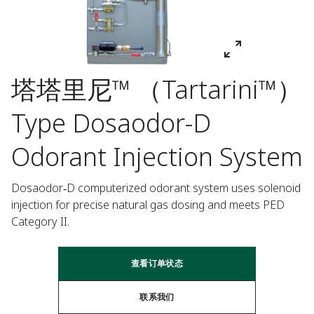
塔塔里尼™ （Tartarini™）
Type Dosaodor-D
Odorant Injection System
Dosaodor‑D computerized odorant system uses solenoid 
injection for precise natural gas dosing and meets PED 
Category II.
查看订单状态
联系我们