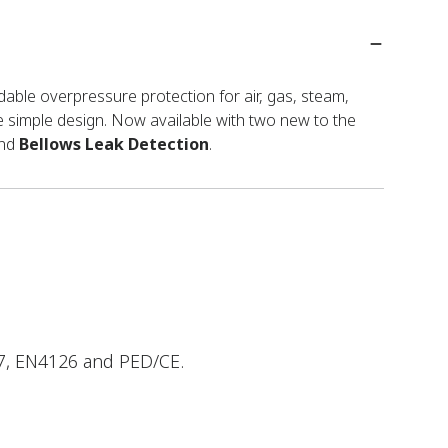
dable overpressure protection for air, gas, steam,
e simple design. Now available with two new to the
nd
Bellows Leak Detection
.
527, EN4126 and PED/CE.