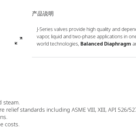
产品说明
J-Series valves provide high quality and depen
vapor, liquid and two-phase applications in on
world technologies,
Balanced Diaphragm
a
nd steam.
re relief standards including ASME VIII, XIII, API 526/
ns.
e costs.