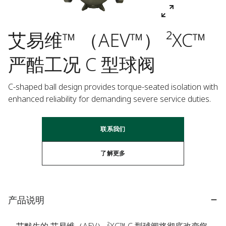
艾易维™ （AEV™） ²XC™
严酷工况 C 型球阀
C-shaped ball design provides torque-seated isolation with 
enhanced reliability for demanding severe service duties.
联系我们
了解更多
产品说明