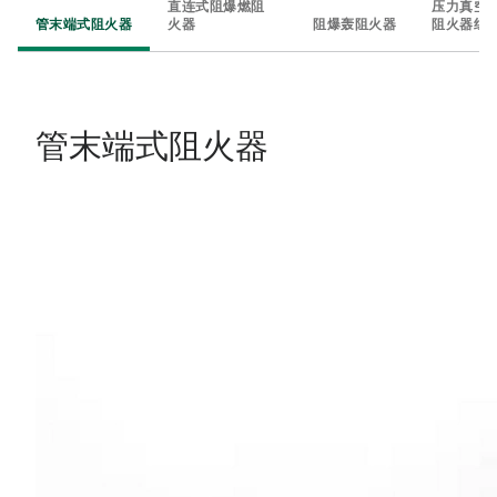
直连式阻爆燃阻
压力真空泄
管末端式阻火器
火器
阻爆轰阻火器
阻火器组
管末端式阻火器