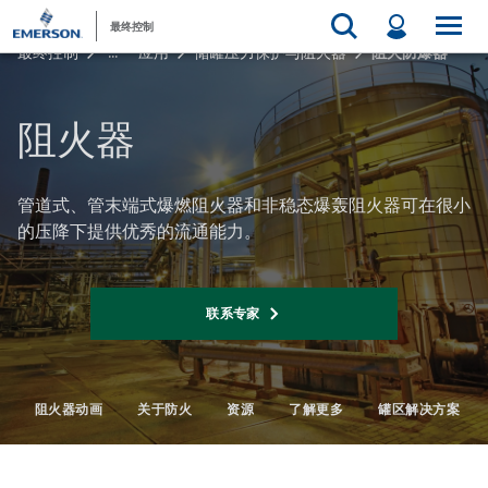
最终控制
最终控制
...
应用
储罐压力保护与阻火器
阻火防爆器
阻火器
管道式、管末端式爆燃阻火器和非稳态爆轰阻火器可在很小
的压降下提供优秀的流通能力。
联系专家
阻火器动画
关于防火
资源
了解更多
罐区解决方案